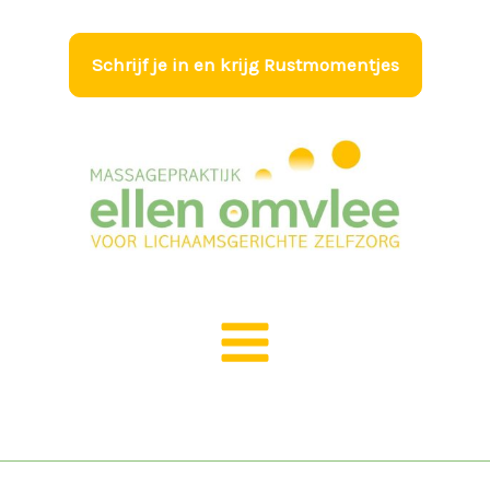
Ga
naar
Schrijf je in en krijg Rustmomentjes
de
inhoud